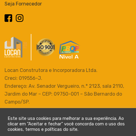
Seja Fornecedor
Locan Construtora e Incorporadora Ltda.
Creci: 019556-J.
Endereço: Av. Senador Vergueiro, n.° 2123, sala 2110,
Jardim do Mar – CEP: 09750-001 – São Bernardo do
Campo/SP.
Tel.: (11) 4124-8999 | (11) 4332-4444
Este site usa cookies para melhorar a sua experiência. Ao
clicar em "Aceitar e fechar" você concorda com o uso dos
cookies, termos e políticas do site.
Politica de privacidade