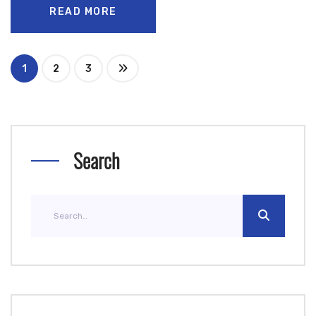
READ MORE
1
2
3
Search
Search
for: