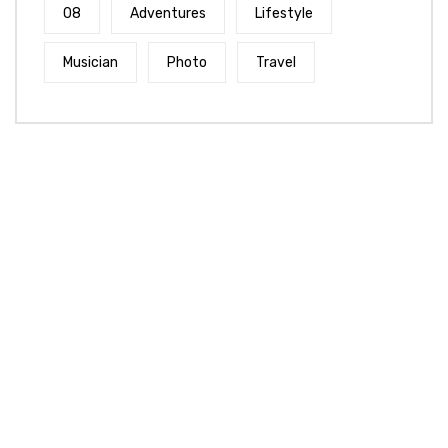
08
Adventures
Lifestyle
Musician
Photo
Travel
ADD BANNER
Get 50% off
With Backix